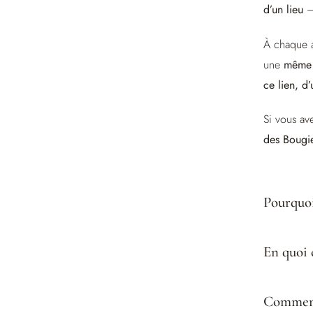
d’un lieu
— 
À chaque 
une
même h
ce lien, d’
Si vous av
des Bougie
Pourquoi
En quoi 
Comment 