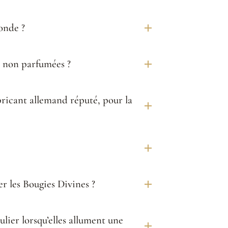
monde ?
t non parfumées ?
icant allemand réputé, pour la
er les Bougies Divines ?
lier lorsqu’elles allument une