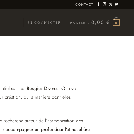
CONTACT
0,00
€
SE CONNECTER
PANIER /
0
entiel sur nos
Bougies Divines
. Que vous
ur création, ou la manière dont elles
e recherche autour de l’harmonisation des
our
accompagner en profondeur l’atmosphère