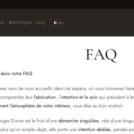
OS
BOUTIQUE
FAQ
FR
FAQ
 dans notre FAQ
s ravis de vous accueillir dans cet espace, où vous trouverez l’ess
z comprendre leur
fabrication
, l’
intention et le soin
qui président à le
nt l’atmosphère de votre intérieur
, vous êtes au bon endroit.
gie Divine est le fruit d’une
démarche singulière
, née d’une longu
n plus qu’un simple objet, elle porte une
intention dédiée
, pensée p