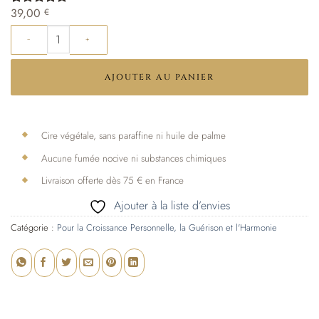
39,00
€
Noté
12
4.92
sur 5 basé
quantité de La Divine Gratitude
sur
notations
client
AJOUTER AU PANIER
Cire végétale, sans paraffine ni huile de palme
Aucune fumée nocive ni substances chimiques
Livraison offerte dès 75 € en France
Ajouter à la liste d’envies
Catégorie :
Pour la Croissance Personnelle, la Guérison et l'Harmonie