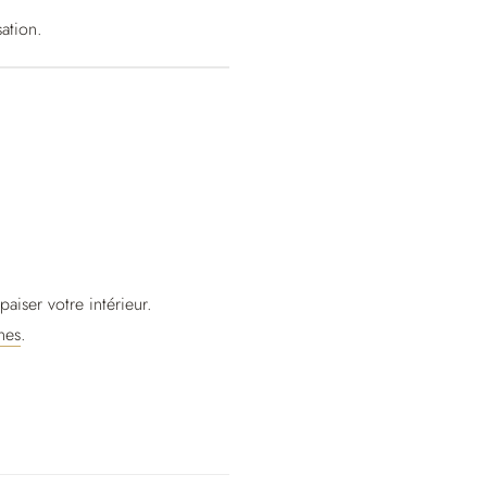
sation.
aiser votre intérieur.
nes
.