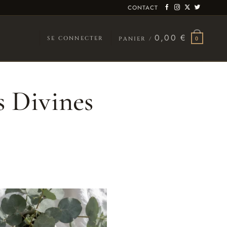
CONTACT
0,00
€
SE CONNECTER
PANIER /
0
s Divines