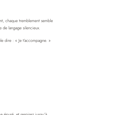
ent, chaque tremblement semble
e de langage silencieux.
mble dire : « Je t’accompagne. »
 épuré, et respirez jusqu’à