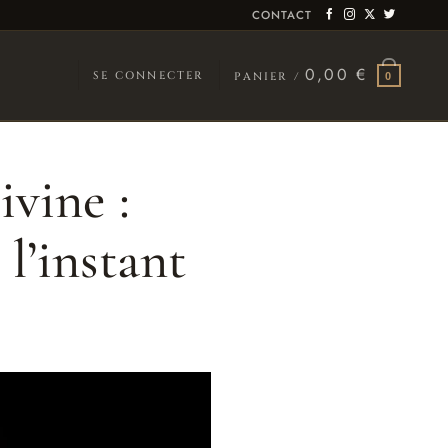
CONTACT
0,00
€
SE CONNECTER
PANIER /
0
ivine :
l’instant