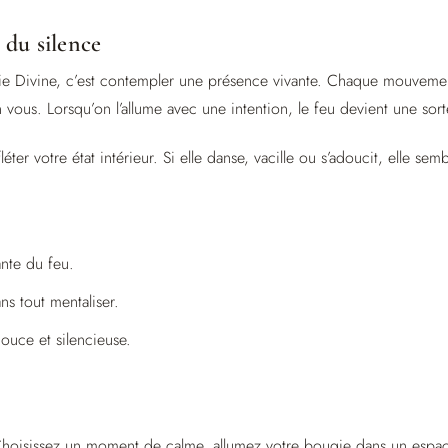
 du silence
ie Divine, c’est contempler une présence vivante. Chaque mouvem
us. Lorsqu’on l’allume avec une intention, le feu devient une sort
léter votre état intérieur. Si elle danse, vacille ou s’adoucit, elle se
ante du feu.
ans tout mentaliser.
ouce et silencieuse.
oisissez un moment de calme, allumez votre bougie dans un espace